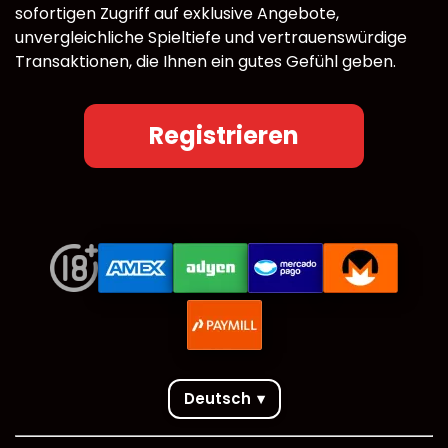
sofortigen Zugriff auf exklusive Angebote,
unvergleichliche Spieltiefe und vertrauenswürdige
Transaktionen, die Ihnen ein gutes Gefühl geben.
Registrieren
Deutsch
▾