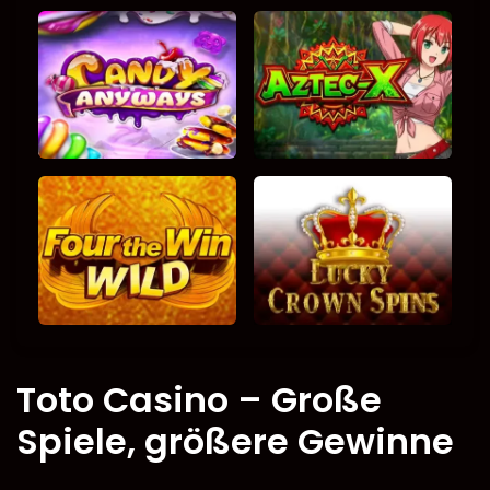
Toto Casino – Große
Spiele, größere Gewinne