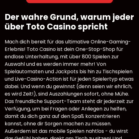
Der wahre Grund, warum jeder
über Toto Casino spricht
Mach dich bereit für das ultimative Online-Gaming-
Erlebnis! Toto Casino ist dein One-Stop-Shop für
endlose Unterhaltung, mit über 800 Spielen zur
Auswahl und es werden immer mehr! Von
Spielautomaten und Jackpots bis hin zu Tischspielen
und Live-Casino-Action ist für jeden Spielertyp etwas
dabei. Und wenn du gewinnst (denn seien wir ehrlich,
es wird Zeit!), sind Auszahlungen sofort, ohne Mühe.
Das freundliche Support-Team steht dir jederzeit zur
Verfügung, um bei Fragen oder Anliegen zu helfen,
damit du dich ganz auf den Spaß konzentrieren
kannst, ohne dir Sorgen machen zu müssen.
Außerdem ist das mobile Spielen nahtlos - du wirst
das Gefühl haben, direkt am Tisch zu sitzen! Und