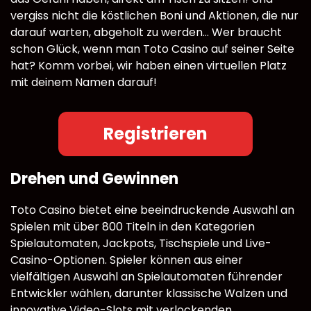
vergiss nicht die köstlichen Boni und Aktionen, die nur
darauf warten, abgeholt zu werden... Wer braucht
schon Glück, wenn man Toto Casino auf seiner Seite
hat? Komm vorbei, wir haben einen virtuellen Platz
mit deinem Namen darauf!
Registrieren
Drehen und Gewinnen
Toto Casino bietet eine beeindruckende Auswahl an
Spielen mit über 800 Titeln in den Kategorien
Spielautomaten, Jackpots, Tischspiele und Live-
Casino-Optionen. Spieler können aus einer
vielfältigen Auswahl an Spielautomaten führender
Entwickler wählen, darunter klassische Walzen und
innovative Video-Slots mit verlockenden