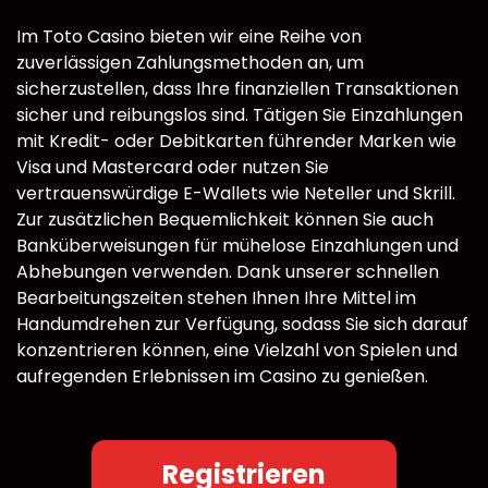
Im Toto Casino bieten wir eine Reihe von
zuverlässigen Zahlungsmethoden an, um
sicherzustellen, dass Ihre finanziellen Transaktionen
sicher und reibungslos sind. Tätigen Sie Einzahlungen
mit Kredit- oder Debitkarten führender Marken wie
Visa und Mastercard oder nutzen Sie
vertrauenswürdige E-Wallets wie Neteller und Skrill.
Zur zusätzlichen Bequemlichkeit können Sie auch
Banküberweisungen für mühelose Einzahlungen und
Abhebungen verwenden. Dank unserer schnellen
Bearbeitungszeiten stehen Ihnen Ihre Mittel im
Handumdrehen zur Verfügung, sodass Sie sich darauf
konzentrieren können, eine Vielzahl von Spielen und
aufregenden Erlebnissen im Casino zu genießen.
Registrieren