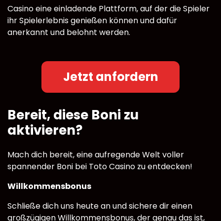
Casino eine einladende Plattform, auf der die Spieler
ihr Spielerlebnis genießen können und dafür
anerkannt und belohnt werden.
Jetzt anfordern
Bereit, diese Boni zu
aktivieren?
Mach dich bereit, eine aufregende Welt voller
spannender Boni bei Toto Casino zu entdecken!
Willkommensbonus
Schließe dich uns heute an und sichere dir einen
großzügigen Willkommensbonus, der genau das ist,