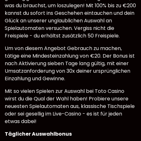
was du brauchst, um loszulegen! Mit 100% bis zu €200
kannst du sofort ins Geschehen eintauchen und dein
Glück an unserer unglaublichen Auswahl an
Spielautomaten versuchen. Vergiss nicht die
Freispiele - du erhältst zusätzlich 50 Freispiele.
Um von diesem Angebot Gebrauch zu machen,
tätige eine Mindesteinzahlung von €20. Der Bonus ist
nach Aktivierung sieben Tage lang gültig, mit einer
Umsatzanforderung von 30x deiner ursprünglichen
Einzahlung und Gewinne.
Mit so vielen Spielen zur Auswahl bei Toto Casino
wirst du die Qual der Wahl haben! Probiere unsere
neuesten Spielautomaten aus, klassische Tischspiele
oder sei gesellig im Live-Casino - es ist für jeden
etwas dabei!
Täglicher Auswahlbonus