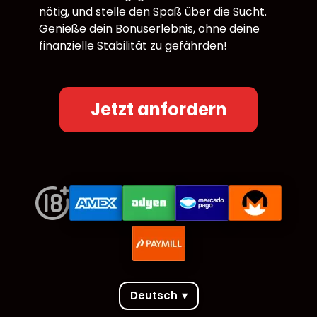
nötig, und stelle den Spaß über die Sucht.
Genieße dein Bonuserlebnis, ohne deine
finanzielle Stabilität zu gefährden!
Jetzt anfordern
Deutsch
▾