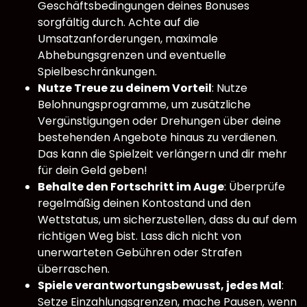
Geschäftsbedingungen deines Bonuses
sorgfältig durch. Achte auf die
Umsatzanforderungen, maximale
Abhebungsgrenzen und eventuelle
Spielbeschränkungen.
Nutze Treue zu deinem Vorteil
: Nutze
Belohnungsprogramme, um zusätzliche
Vergünstigungen oder Drehungen über deine
bestehenden Angebote hinaus zu verdienen.
Das kann die Spielzeit verlängern und dir mehr
für dein Geld geben!
Behalte den Fortschritt im Auge
: Überprüfe
regelmäßig deinen Kontostand und den
Wettstatus, um sicherzustellen, dass du auf dem
richtigen Weg bist. Lass dich nicht von
unerwarteten Gebühren oder Strafen
überraschen.
Spiele verantwortungsbewusst, jedes Mal
:
Setze Einzahlungsgrenzen, mache Pausen, wenn