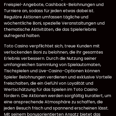
Freispiel-Angebote, Cashback-Belohnungen und
Turniere an, sodass für jeden etwas dabei ist.
Reguläre Aktionen umfassen tägliche und
wöchentliche Boni, spezielle Veranstaltungen und
thematische Aktivitäten, die das Spielerlebnis
aufregend halten.
Toto Casino verpflichtet sich, treue Kunden mit
verlockenden Boni zu belohnen, die ihr gesamtes
Erlebnis verbessern. Durch die Nutzung seiner
umfangreichen Sammlung von Spielautomaten,
Tischspielen und Live-Casino-Optionen können
Spieler Belohnungen verdienen und exklusive Vorteile
freischalten, die ein Gefühl von Loyalität und
Wertschätzung für das Spielen im Toto Casino
fördern. Die Aktionen werden sorgfältig kuratiert, um
eine ansprechende Atmosphäre zu schaffen, die
jeden Besuch frisch und spannend erscheinen lässt.
Mit seinem bonusorientierten Ansatz bietet das