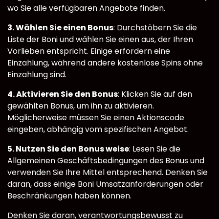
wo Sie alle verfügbaren Angebote finden.
3. Wählen Sie einen Bonus
: Durchstöbern Sie die
Liste der Boni und wählen Sie einen aus, der Ihren
Vorlieben entspricht. Einige erfordern eine
Einzahlung, während andere kostenlose Spins ohne
Einzahlung sind.
4. Aktivieren Sie den Bonus
: Klicken Sie auf den
gewählten Bonus, um ihn zu aktivieren.
Möglicherweise müssen Sie einen Aktionscode
eingeben, abhängig vom spezifischen Angebot.
5. Nutzen Sie den Bonus weise
: Lesen Sie die
Allgemeinen Geschäftsbedingungen des Bonus und
verwenden Sie Ihre Mittel entsprechend. Denken Sie
daran, dass einige Boni Umsatzanforderungen oder
Beschränkungen haben können.
Denken Sie daran, verantwortungsbewusst zu