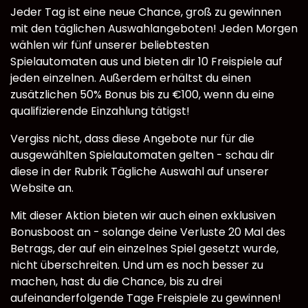
Jeder Tag ist eine neue Chance, groß zu gewinnen
mit den täglichen Auswahlangeboten! Jeden Morgen
wählen wir fünf unserer beliebtesten
Spielautomaten aus und bieten dir 10 Freispiele auf
jeden einzelnen. Außerdem erhältst du einen
zusätzlichen 50% Bonus bis zu €100, wenn du eine
qualifizierende Einzahlung tätigst!
Vergiss nicht, dass diese Angebote nur für die
ausgewählten Spielautomaten gelten - schau dir
diese in der Rubrik Tägliche Auswahl auf unserer
Website an.
Mit dieser Aktion bieten wir auch einen exklusiven
Bonusboost an - solange deine Verluste 20 Mal des
Betrags, der auf ein einzelnes Spiel gesetzt wurde,
nicht überschreiten. Und um es noch besser zu
machen, hast du die Chance, bis zu drei
aufeinanderfolgende Tage Freispiele zu gewinnen!