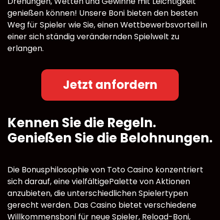
Drehungen, Wetten und Gewinne mit Leichtigkeit
genießen können! Unsere Boni bieten den besten
Weg für Spieler wie Sie, einen Wettbewerbsvorteil in
einer sich ständig verändernden Spielwelt zu
erlangen.
Jetzt anfordern
Kennen Sie die Regeln.
Genießen Sie die Belohnungen.
Die Bonusphilosophie von Toto Casino konzentriert
sich darauf, eine vielfältigePalette von Aktionen
anzubieten, die unterschiedlichen Spielertypen
gerecht werden. Das Casino bietet verschiedene
Willkommensboni für neue Spieler, Reload-Boni,