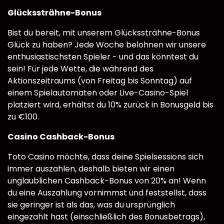
Glückssträhne-Bonus
Bist du bereit, mit unserem Glückssträhne-Bonus
Glück zu haben? Jede Woche belohnen wir unsere
enthusiastischsten Spieler - und das könntest du
sein! Für jede Wette, die während des
Aktionszeitraums (von Freitag bis Sonntag) auf
einem Spielautomaten oder Live-Casino-Spiel
platziert wird, erhältst du 10% zurück in Bonusgeld bis
zu €100.
Casino Cashback-Bonus
Toto Casino möchte, dass deine Spielsessions sich
immer auszahlen, deshalb bieten wir einen
unglaublichen Cashback-Bonus von 20% an! Wenn
du eine Auszahlung vornimmst und feststellst, dass
sie geringer ist als das, was du ursprünglich
eingezahlt hast (einschließlich des Bonusbetrags),