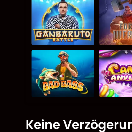
Keine Verzögerun