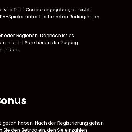
ite von Toto Casino angegeben, erreicht
/EEA-Spieler unter bestimmten Bedingungen
er oder Regionen. Dennoch ist es
tionen oder Sanktionen der Zugang
gegeben.
 Bonus
cht getan haben. Nach der Registrierung gehen
Sie den Betrag ein, den Sie einzahlen