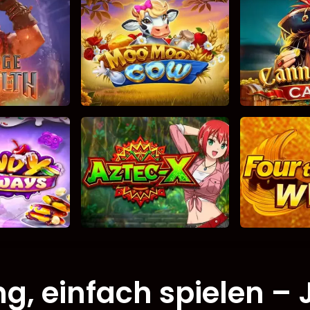
g, einfach spielen –