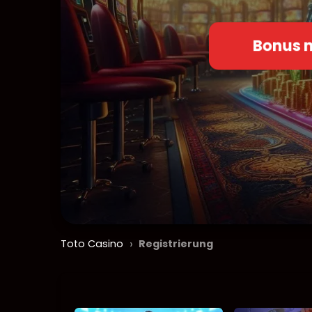
Bonus 
›
Toto Casino
Registrierung