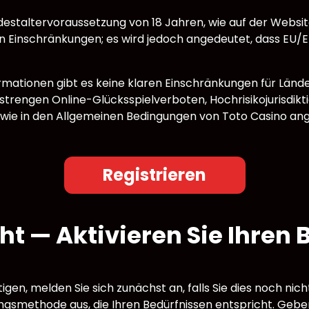
indestaltervoraussetzung von 18 Jahren, wie auf der Webs
en Einschränkungen; es wird jedoch angedeutet, dass EU
ormationen gibt es keine klaren Einschränkungen für Länd
 strengen Online-Glücksspielverboten, Hochrisikojurisdik
 wie in den Allgemeinen Bedingungen von Toto Casino an
Registrieren
ht — Aktivieren Sie Ihren
igen, melden Sie sich zunächst an, falls Sie dies noch ni
gsmethode aus, die Ihren Bedürfnissen entspricht. Geben 