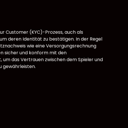
our Customer (KYC)-Prozess, auch als
um deren Identität zu bestätigen. In der Regel
sitznachweis wie eine Versorgungsrechnung
nen sicher und konform mit den
ert, um das Vertrauen zwischen dem Spieler und
u gewährleisten.