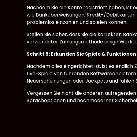
Nachdem Sie ein Konto registriert haben, ist 
wie Banküberweisungen, Kredit-/Debitkarten (
problemlos einzahlen und spielen können.
Stellen Sie sicher, dass Sie die korrekten Ba
verwendeter Zahlungsmethode einige Werkta
Schritt 5: Erkunden Sie Spiele & Funktionen
Nachdem alles eingerichtet ist, ist es endlich
Live-Spiele von führenden Softwareanbietern 
Neuerscheinungen oder Jackpots und fühlen Sie
Vergessen Sie nicht die anderen aufregenden
Sprachoptionen und hochmoderner Sicherheits