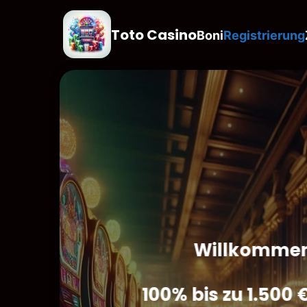
Toto Casino
Boni
Registrierung
Willkommen
100% bis zu 1.500 