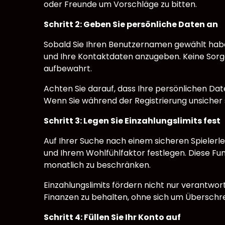
oder Freunde um Vorschläge zu bitten.
Schritt 2: Geben Sie persönliche Daten an
Sobald Sie Ihren Benutzernamen gewählt haben
und Ihre Kontaktdaten anzugeben. Keine Sorg
aufbewahrt.
Achten Sie darauf, dass Ihre persönlichen Dat
Wenn Sie während der Registrierung unsicher s
Schritt 3: Legen Sie Einzahlungslimits fest
Auf Ihrer Suche nach einem sicheren Spielerleb
und Ihrem Wohlfühlfaktor festlegen. Diese Funk
monatlich zu beschränken.
Einzahlungslimits fördern nicht nur verantwor
Finanzen zu behalten, ohne sich um Überschre
Schritt 4: Füllen Sie Ihr Konto auf