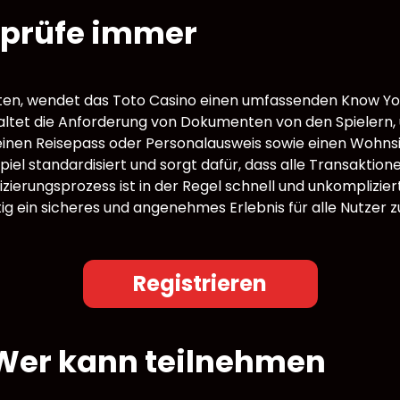
rprüfe immer
eisten, wendet das Toto Casino einen umfassenden Know Y
nhaltet die Anforderung von Dokumenten von den Spielern, 
einen Reisepass oder Personalausweis sowie einen Wohn
piel standardisiert und sorgt dafür, dass alle Transaktio
izierungsprozess ist in der Regel schnell und unkomplizi
g ein sicheres und angenehmes Erlebnis für alle Nutzer z
Registrieren
 Wer kann teilnehmen