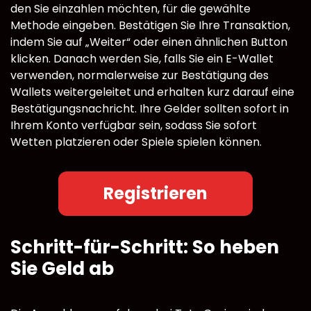
den Sie einzahlen möchten, für die gewählte
Methode eingeben. Bestätigen Sie Ihre Transaktion,
indem Sie auf „Weiter“ oder einen ähnlichen Button
klicken. Danach werden Sie, falls Sie ein E-Wallet
verwenden, normalerweise zur Bestätigung des
Wallets weitergeleitet und erhalten kurz darauf eine
Bestätigungsnachricht. Ihre Gelder sollten sofort in
Ihrem Konto verfügbar sein, sodass Sie sofort
Wetten platzieren oder Spiele spielen können.
Registrieren
Schritt-für-Schritt: So heben
Sie Geld ab