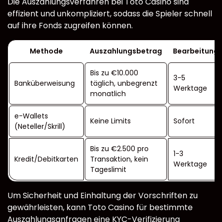
Die Auszahlungsverfahren bei Toto Casino sind
effizient und unkompliziert, sodass die Spieler schnell
auf ihre Fonds zugreifen können.
Methode
Auszahlungsbetrag
Bearbeitung
Bis zu €10.000
3-5
Banküberweisung
täglich, unbegrenzt
Werktage
monatlich
e-Wallets
Keine Limits
Sofort
(Neteller/Skrill)
Bis zu €2.500 pro
1-3
Kredit/Debitkarten
Transaktion, kein
Werktage
Tageslimit
Um Sicherheit und Einhaltung der Vorschriften zu
gewährleisten, kann Toto Casino für bestimmte
Auszahlungsanfragen eine KYC-Verifizierung