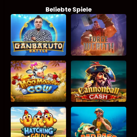
Beliebte Spiele