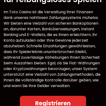
Im Toto Casino ist die Verwaltung Ihrer Finanzen
dank unseres nahtlosen Zahlungssystems mühelos.
Wir bieten eine Vielzahl von sicheren Bankoptionen
an, darunter Karten, Banküberweisungen, Instant
Banking und E-Wallets, die es Ihnen erleichtern, Ihr
Konto aufzuladen oder Ihre Gewinne jederzeit
abzuheben. Schnelle Einzahlungen gewährleisten,
dass Ihr Spielerlebnis ununterbrochen bleibt,
während zuverlässige Abhebungen Ihnen Sicherheit
beim Auszahlen bieten. Egal, ob Sie Fiat-Währungen
oder Kryptowährungen bevorzugen, unser System
unterstützt eine Vielzahl von Zahlungsmethoden, die
Ihnen die vollständige Kontrolle darüber geben, wie
und wann Sie Ihre Gelder verwalten.
Registrieren