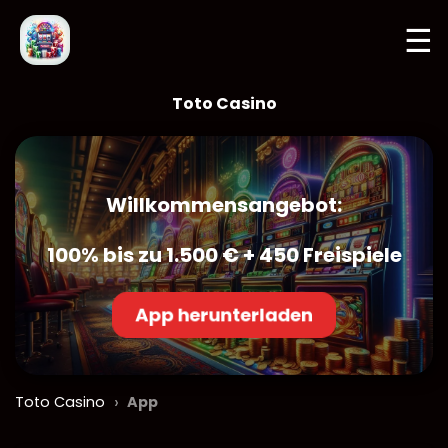
☰
Toto Casino
Willkommensangebot:
100% bis zu 1.500 € + 450 Freispiele
App herunterladen
›
Toto Casino
App