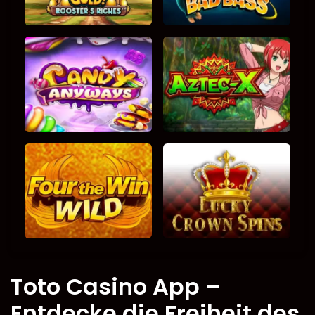
Toto Casino App –
Entdecke die Freiheit des