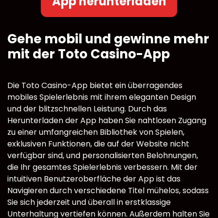
App herunterladen
Gehe mobil und gewinne mehr
mit der Toto Casino-App
Die Toto Casino-App bietet ein überragendes
mobiles Spielerlebnis mit ihrem eleganten Design
und der blitzschnellen Leistung. Durch das
Herunterladen der App haben Sie nahtlosen Zugang
zu einer umfangreichen Bibliothek von Spielen,
exklusiven Funktionen, die auf der Website nicht
verfügbar sind, und personalisierten Belohnungen,
die Ihr gesamtes Spielerlebnis verbessern. Mit der
intuitiven Benutzeroberfläche der App ist das
Navigieren durch verschiedene Titel mühelos, sodass
Sie sich jederzeit und überall in erstklassige
Unterhaltung vertiefen können. Außerdem halten Sie