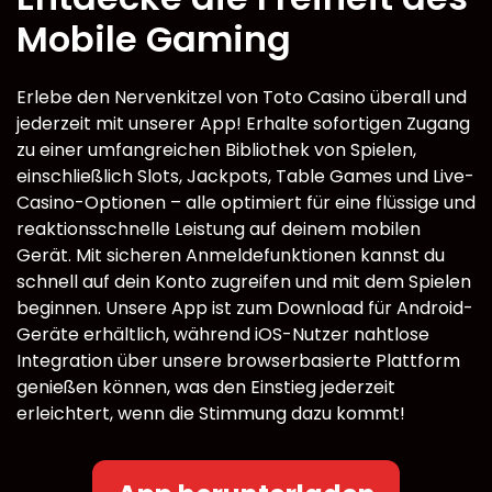
Mobile Gaming
Erlebe den Nervenkitzel von Toto Casino überall und
jederzeit mit unserer App! Erhalte sofortigen Zugang
zu einer umfangreichen Bibliothek von Spielen,
einschließlich Slots, Jackpots, Table Games und Live-
Casino-Optionen – alle optimiert für eine flüssige und
reaktionsschnelle Leistung auf deinem mobilen
Gerät. Mit sicheren Anmeldefunktionen kannst du
schnell auf dein Konto zugreifen und mit dem Spielen
beginnen. Unsere App ist zum Download für Android-
Geräte erhältlich, während iOS-Nutzer nahtlose
Integration über unsere browserbasierte Plattform
genießen können, was den Einstieg jederzeit
erleichtert, wenn die Stimmung dazu kommt!