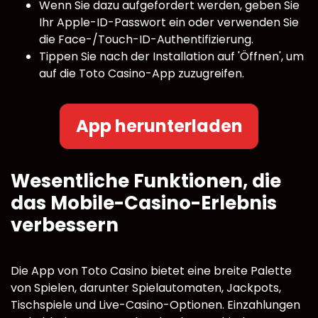
Wenn Sie dazu aufgefordert werden, geben Sie
Ihr Apple-ID-Passwort ein oder verwenden Sie
die Face-/Touch-ID-Authentifizierung.
Tippen Sie nach der Installation auf 'Öffnen', um
auf die Toto Casino-App zuzugreifen.
App herunterladen
Wesentliche Funktionen, die
das Mobile-Casino-Erlebnis
verbessern
Die App von Toto Casino bietet eine breite Palette
von Spielen, darunter Spielautomaten, Jackpots,
Tischspiele und Live-Casino-Optionen. Einzahlungen