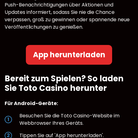
Push-Benachrichtigungen über Aktionen und
Updates informiert, sodass Sie nie die Chance
verpassen, groß zu gewinnen oder spannende neue
Veröffentlichungen zu genießen.
App herunterladen
Bereit zum Spielen? So laden
Sie Toto Casino herunter
Für Android-Geräte:
Besuchen Sie die Toto Casino-Website im
Webbrowser Ihres Geräts.
Tippen Sie auf 'App herunterladen'.