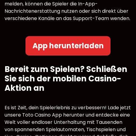
melden, können die Spieler die In-App-
Nachrichtenerstattung nutzen oder sich direkt über
verschiedene Kanäle an das Support-Team wenden.
App herunterladen
Bereit zum Spielen? Schließen
Sie sich der mobilen Casino-
Aktion an
Es ist Zeit, dein Spielerlebnis zu verbessern! Lade jetzt
unsere Toto Casino App herunter und entdecke eine
Welt voller endloser Unterhaltung mit Tausenden
von spannenden Spielautomaten, Tischspielen und