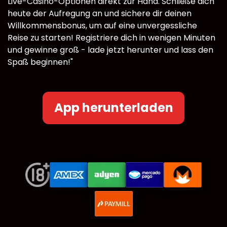
Live-Casino-Optionen direkt zur Hand. Schließe dich
heute der Aufregung an und sichere dir deinen
Willkommensbonus, um auf eine unvergessliche
Reise zu starten! Registriere dich in wenigen Minuten
und gewinne groß - lade jetzt herunter und lass den
Spaß beginnen!"
App herunterladen