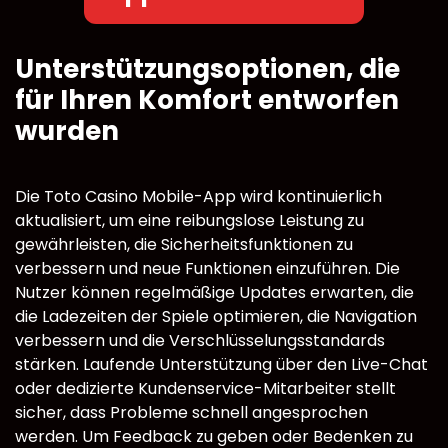
Unterstützungsoptionen, die
für Ihren Komfort entworfen
wurden
Die Toto Casino Mobile-App wird kontinuierlich
aktualisiert, um eine reibungslose Leistung zu
gewährleisten, die Sicherheitsfunktionen zu
verbessern und neue Funktionen einzuführen. Die
Nutzer können regelmäßige Updates erwarten, die
die Ladezeiten der Spiele optimieren, die Navigation
verbessern und die Verschlüsselungsstandards
stärken. Laufende Unterstützung über den Live-Chat
oder dedizierte Kundenservice-Mitarbeiter stellt
sicher, dass Probleme schnell angesprochen
werden. Um Feedback zu geben oder Bedenken zu