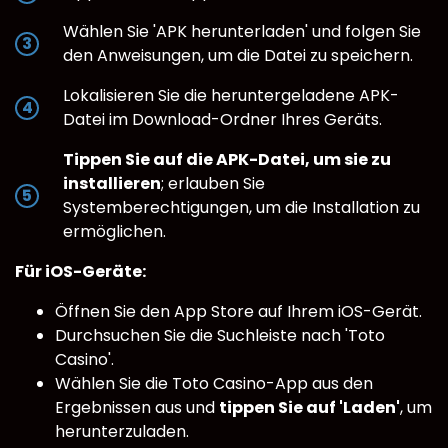
Wählen Sie 'APK herunterladen' und folgen Sie
den Anweisungen, um die Datei zu speichern.
Lokalisieren Sie die heruntergeladene APK-
Datei im Download-Ordner Ihres Geräts.
Tippen Sie auf die APK-Datei, um sie zu
installieren
; erlauben Sie
Systemberechtigungen, um die Installation zu
ermöglichen.
Für iOS-Geräte:
Öffnen Sie den App Store auf Ihrem iOS-Gerät.
Durchsuchen Sie die Suchleiste nach 'Toto
Casino'.
Wählen Sie die Toto Casino-App aus den
Ergebnissen aus und
tippen Sie auf 'Laden'
, um
herunterzuladen.