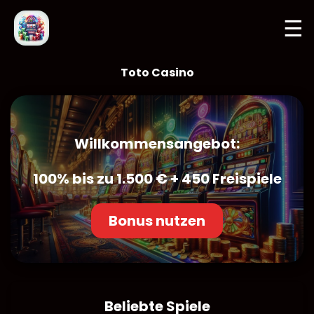
☰
Toto Casino
Willkommensangebot:
100% bis zu 1.500 € + 450 Freispiele
Bonus nutzen
Beliebte Spiele