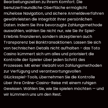
Bearbeitungszeiten zu Ihrem Komfort. Die
benutzerfreundliche Oberfläche ermöglicht
mühelose Navigation, und sichere Anmeldeverfahren
gewährleisten die Integrität Ihrer persönlichen
Daten. Indem Sie Ihre bevorzugte Zahlungsmethode
auswählen, wählen Sie nicht nur, wie Sie Ihr Spiel-
Erlebnis finanzieren, sondern akzeptieren auch
Transparenz bei Banktransaktionen. Lassen Sie sich
von technischen Details nicht aufhalten – das Toto
Casino kümmert sich um alles und priorisiert die
Kontrolle der Spieler über jeden Schritt des
Prozesses. Mit einer Vielzahl von Zahlungsmethoden
zur Verfügung und verantwortungsvollen
Glücksspiel-Tools, übernehmen Sie die Kontrolle
über Ihre Online-Casino-Reise mit einem ruhigen
Gewissen. Wählen Sie, wie Sie spielen möchten — und
wir kümmern uns um den Rest.