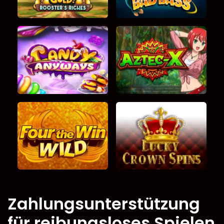
Zahlungsunterstützung
für reibungsloses Spielen