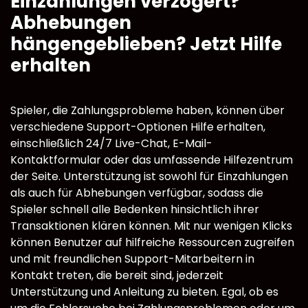
Einzahlungen verzögert?
Abhebungen
hängengeblieben? Jetzt Hilfe
erhalten
Spieler, die Zahlungsprobleme haben, können über
verschiedene Support-Optionen Hilfe erhalten,
einschließlich 24/7 Live-Chat, E-Mail-
Kontaktformular oder das umfassende Hilfezentrum
der Seite. Unterstützung ist sowohl für Einzahlungen
als auch für Abhebungen verfügbar, sodass die
Spieler schnell alle Bedenken hinsichtlich ihrer
Transaktionen klären können. Mit nur wenigen Klicks
können Benutzer auf hilfreiche Ressourcen zugreifen
und mit freundlichen Support-Mitarbeitern in
Kontakt treten, die bereit sind, jederzeit
Unterstützung und Anleitung zu bieten. Egal, ob es