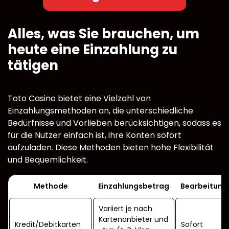
Alles, was Sie brauchen, um
heute eine Einzahlung zu
tätigen
Toto Casino bietet eine Vielzahl von
Einzahlungsmethoden an, die unterschiedliche
Bedürfnisse und Vorlieben berücksichtigen, sodass es
für die Nutzer einfach ist, ihre Konten sofort
aufzuladen. Diese Methoden bieten hohe Flexibilität
und Bequemlichkeit.
Methode
Einzahlungsbetrag
Bearbeitung
Variiert je nach
Kartenanbieter und
Kredit/Debitkarten
Sofort