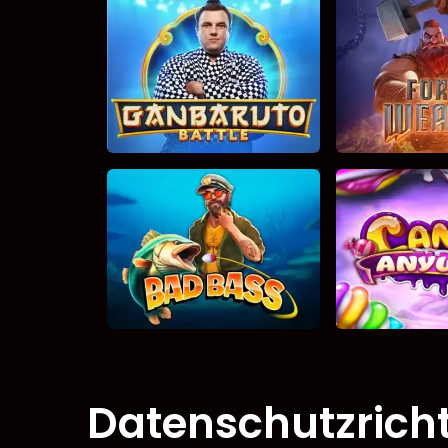
Datenschutzricht