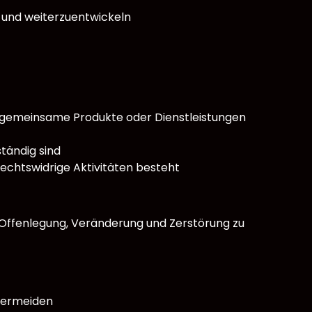
 und weiterzuentwickeln
 gemeinsame Produkte oder Dienstleistungen
ständig sind
echtswidrige Aktivitäten besteht
ffenlegung, Veränderung und Zerstörung zu
 vermeiden