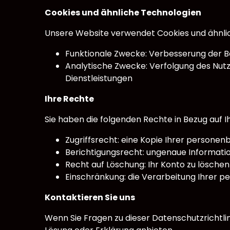
Cookies und ähnliche Technologien
Unsere Website verwendet Cookies und ähnlich
Funktionale Zwecke: Verbesserung der Be
Analytische Zwecke: Verfolgung des Nut
Dienstleistungen
Ihre Rechte
Sie haben die folgenden Rechte in Bezug auf
Zugriffsrecht: eine Kopie Ihrer persone
Berichtigungsrecht: ungenaue Information
Recht auf Löschung: Ihr Konto zu lösche
Einschränkung: die Verarbeitung Ihrer p
Kontaktieren Sie uns
Wenn Sie Fragen zu dieser Datenschutzrichtli