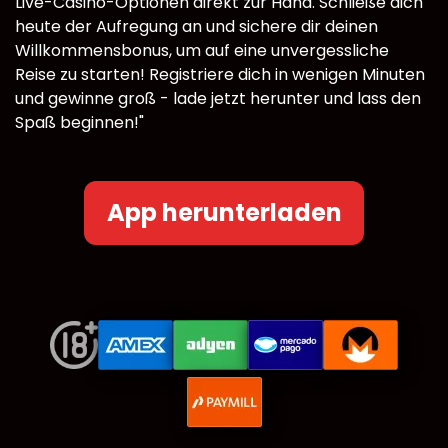
Live-Casino-Optionen direkt zur Hand. Schließe dich
heute der Aufregung an und sichere dir deinen
Willkommensbonus, um auf eine unvergessliche
Reise zu starten! Registriere dich in wenigen Minuten
und gewinne groß - lade jetzt herunter und lass den
Spaß beginnen!"
App herunterladen