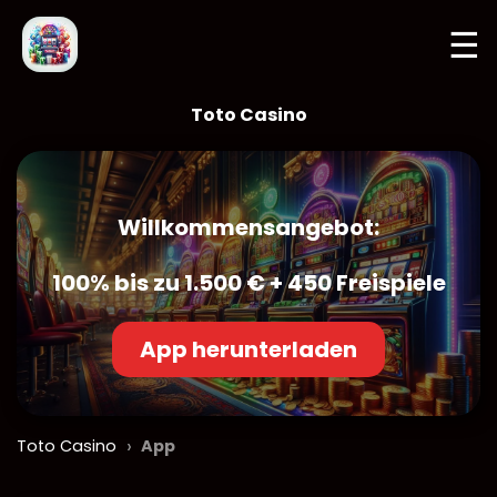
☰
Toto Casino
Willkommensangebot:
100% bis zu 1.500 € + 450 Freispiele
App herunterladen
›
Toto Casino
App