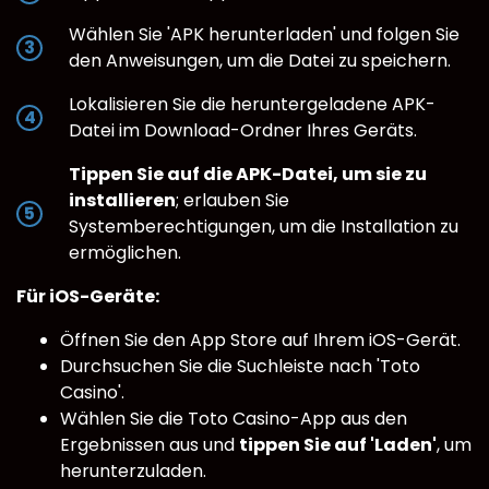
Wählen Sie 'APK herunterladen' und folgen Sie
den Anweisungen, um die Datei zu speichern.
Lokalisieren Sie die heruntergeladene APK-
Datei im Download-Ordner Ihres Geräts.
Tippen Sie auf die APK-Datei, um sie zu
installieren
; erlauben Sie
Systemberechtigungen, um die Installation zu
ermöglichen.
Für iOS-Geräte:
Öffnen Sie den App Store auf Ihrem iOS-Gerät.
Durchsuchen Sie die Suchleiste nach 'Toto
Casino'.
Wählen Sie die Toto Casino-App aus den
Ergebnissen aus und
tippen Sie auf 'Laden'
, um
herunterzuladen.