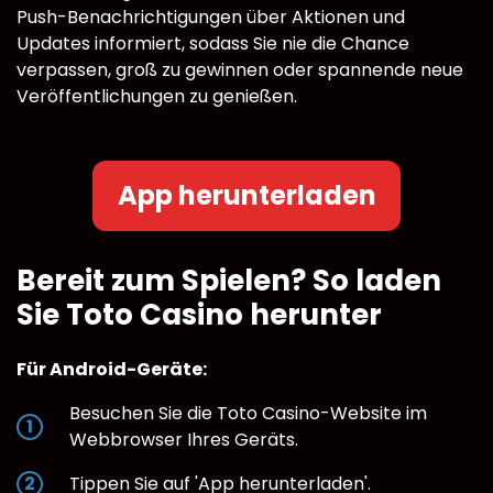
Push-Benachrichtigungen über Aktionen und
Updates informiert, sodass Sie nie die Chance
verpassen, groß zu gewinnen oder spannende neue
Veröffentlichungen zu genießen.
App herunterladen
Bereit zum Spielen? So laden
Sie Toto Casino herunter
Für Android-Geräte:
Besuchen Sie die Toto Casino-Website im
Webbrowser Ihres Geräts.
Tippen Sie auf 'App herunterladen'.