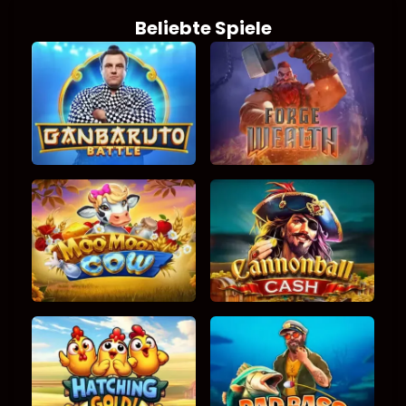
Beliebte Spiele