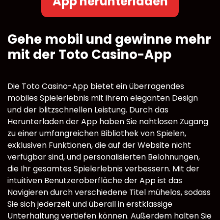
App herunterladen
Gehe mobil und gewinne mehr
mit der Toto Casino-App
Die Toto Casino-App bietet ein überragendes
mobiles Spielerlebnis mit ihrem eleganten Design
und der blitzschnellen Leistung. Durch das
Herunterladen der App haben Sie nahtlosen Zugang
zu einer umfangreichen Bibliothek von Spielen,
exklusiven Funktionen, die auf der Website nicht
verfügbar sind, und personalisierten Belohnungen,
die Ihr gesamtes Spielerlebnis verbessern. Mit der
intuitiven Benutzeroberfläche der App ist das
Navigieren durch verschiedene Titel mühelos, sodass
Sie sich jederzeit und überall in erstklassige
Unterhaltung vertiefen können. Außerdem halten Sie