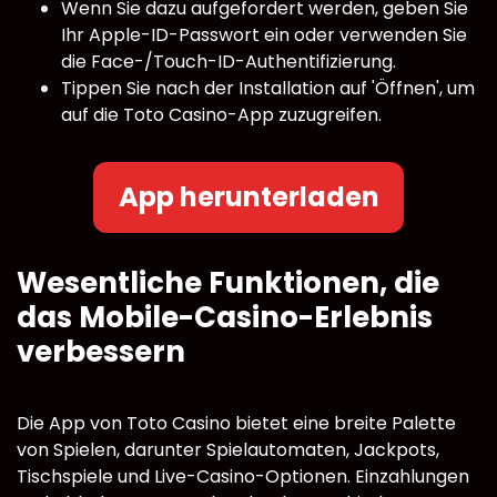
Wenn Sie dazu aufgefordert werden, geben Sie
Ihr Apple-ID-Passwort ein oder verwenden Sie
die Face-/Touch-ID-Authentifizierung.
Tippen Sie nach der Installation auf 'Öffnen', um
auf die Toto Casino-App zuzugreifen.
App herunterladen
Wesentliche Funktionen, die
das Mobile-Casino-Erlebnis
verbessern
Die App von Toto Casino bietet eine breite Palette
von Spielen, darunter Spielautomaten, Jackpots,
Tischspiele und Live-Casino-Optionen. Einzahlungen