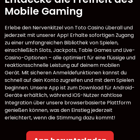
Mobile Gaming
Erlebe den Nervenkitzel von Toto Casino überall und
jederzeit mit unserer App! Erhalte sofortigen Zugang
zu einer umfangreichen Bibliothek von Spielen,
einschließlich Slots, Jackpots, Table Games und Live-
Casino-Optionen – alle optimiert für eine flüssige und
reaktionsschnelle Leistung auf deinem mobilen
Gerät. Mit sicheren Anmeldefunktionen kannst du
schnell auf dein Konto zugreifen und mit dem Spielen
beginnen. Unsere App ist zum Download für Android-
Geräte erhältlich, während iOS-Nutzer nahtlose
Integration über unsere browserbasierte Plattform
genießen können, was den Einstieg jederzeit
erleichtert, wenn die Stimmung dazu kommt!