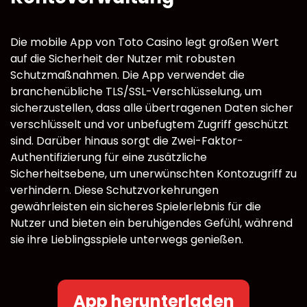
Die mobile App von Toto Casino legt großen Wert
auf die Sicherheit der Nutzer mit robusten
Schutzmaßnahmen. Die App verwendet die
branchenübliche TLS/SSL-Verschlüsselung, um
sicherzustellen, dass alle übertragenen Daten sicher
verschlüsselt und vor unbefugtem Zugriff geschützt
sind. Darüber hinaus sorgt die Zwei-Faktor-
Authentifizierung für eine zusätzliche
Sicherheitsebene, um unerwünschten Kontozugriff zu
verhindern. Diese Schutzvorkehrungen
gewährleisten ein sicheres Spielerlebnis für die
Nutzer und bieten ein beruhigendes Gefühl, während
sie ihre Lieblingsspiele unterwegs genießen.
App herunterladen