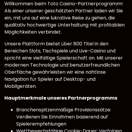
Willkommen beim Toto Casino-Partnerprogramm!
Als einer unserer geschätzten Partner laden wir Sie
ein, mit uns auf eine lukrative Reise zu gehen, die
qualitativ hochwertige Unterhaltung mit profitablen
Möglichkeiten verbindet.
Unsere Plattform bietet über 800 Titel in den
Bereichen Slots, Tischspiele und Live-Casino und
spricht eine vielfältige Spielerschaft an. Mit unserer
modernen Technologie und benutzerfreundlichen
Oberfläche gewährleisten wir eine nahtlose
Navigation für Spieler auf Desktop- und
Mobilgeräten.
Hauptmerkmale unseres Partnerprogramms
Branchenspitzenmäßige Provisionssätze:
Verdienen Sie Einnahmen basierend auf
Spielerempfehlungen
Wettbewerbsfähige Cookie-Dauer: Verfolgen