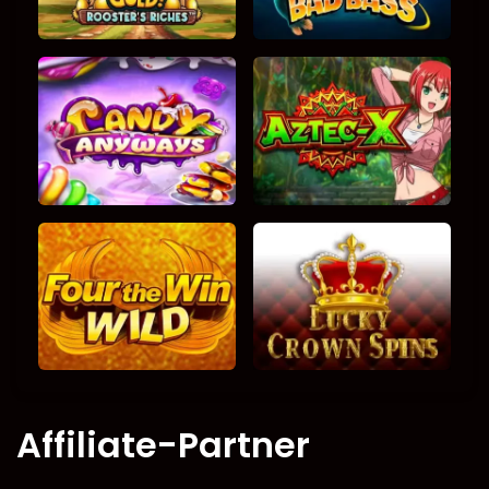
Affiliate-Partner