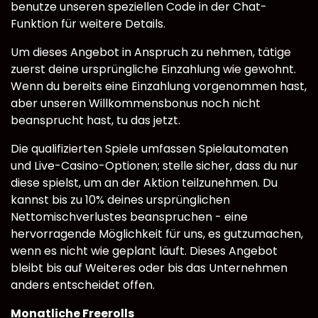
benutze unseren speziellen Code in der Chat-
Funktion für weitere Details.
Um dieses Angebot in Anspruch zu nehmen, tätige
zuerst deine ursprüngliche Einzahlung wie gewohnt.
Wenn du bereits eine Einzahlung vorgenommen hast,
aber unseren Willkommensbonus noch nicht
beansprucht hast, tu das jetzt.
Die qualifizierten Spiele umfassen Spielautomaten
und Live-Casino-Optionen; stelle sicher, dass du nur
diese spielst, um an der Aktion teilzunehmen. Du
kannst bis zu 10% deines ursprünglichen
Nettomischverlustes beanspruchen - eine
hervorragende Möglichkeit für uns, es gutzumachen,
wenn es nicht wie geplant läuft. Dieses Angebot
bleibt bis auf Weiteres oder bis das Unternehmen
anders entscheidet offen.
Monatliche Freerolls