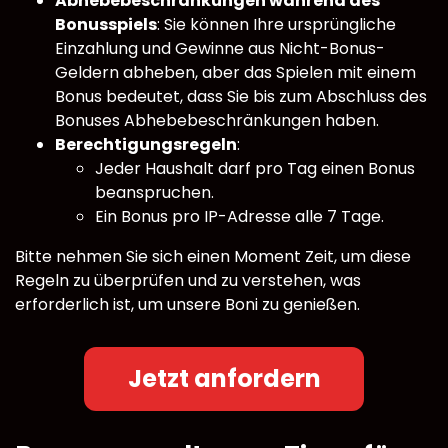
Abhebebeschränkungen während des
Bonusspiels
: Sie können Ihre ursprüngliche
Einzahlung und Gewinne aus Nicht-Bonus-
Geldern abheben, aber das Spielen mit einem
Bonus bedeutet, dass Sie bis zum Abschluss des
Bonuses Abhebebeschränkungen haben.
Berechtigungsregeln
:
Jeder Haushalt darf pro Tag einen Bonus
beanspruchen.
Ein Bonus pro IP-Adresse alle 7 Tage.
Bitte nehmen Sie sich einen Moment Zeit, um diese
Regeln zu überprüfen und zu verstehen, was
erforderlich ist, um unsere Boni zu genießen.
Jetzt anfordern