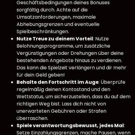
Geschäftsbedingungen deines Bonuses
sorgfältig durch. Achte auf die
Umsatzanforderungen, maximale
Abhebungsgrenzen und eventuelle
Spielbeschränkungen.
Nutze Treue zu deinem Vorteil
: Nutze
Belohnungsprogramme, um zusätzliche
Vergünstigungen oder Drehungen über deine
bestehenden Angebote hinaus zu verdienen.
Das kann die Spielzeit verlängern und dir mehr
für dein Geld geben!
Behalte den Fortschritt im Auge
: Überprüfe
regelmäßig deinen Kontostand und den
Wettstatus, um sicherzustellen, dass du auf dem
richtigen Weg bist. Lass dich nicht von
unerwarteten Gebühren oder Strafen
überraschen.
Spiele verantwortungsbewusst, jedes Mal
:
Setze Einzahlungsgrenzen, mache Pausen, wenn