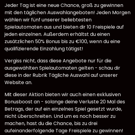
Jeder Tag ist eine neue Chance, groß zu gewinnen
mit den täglichen Auswahlangeboten! Jeden Morgen
wählen wir fünf unserer beliebtesten
Spielautomaten aus und bieten dir 10 Freispiele auf
jeden einzelnen. Außerdem erhältst du einen
zusätzlichen 50% Bonus bis zu €100, wenn du eine
qualifizierende Einzahlung tätigst!
Vergiss nicht, dass diese Angebote nur für die
ausgewählten Spielautomaten gelten - schau dir
diese in der Rubrik Tägliche Auswahl auf unserer
Website an.
Mit dieser Aktion bieten wir auch einen exklusiven
Bonusboost an - solange deine Verluste 20 Mal des
Betrags, der auf ein einzelnes Spiel gesetzt wurde,
nicht überschreiten. Und um es noch besser zu
machen, hast du die Chance, bis zu drei
aufeinanderfolgende Tage Freispiele zu gewinnen!